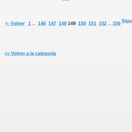
Sigu
<- Volver
1
...
146
147
148
149
150
151
152
...
156
 DE EXTREMADURA
<= Volver a la categoría