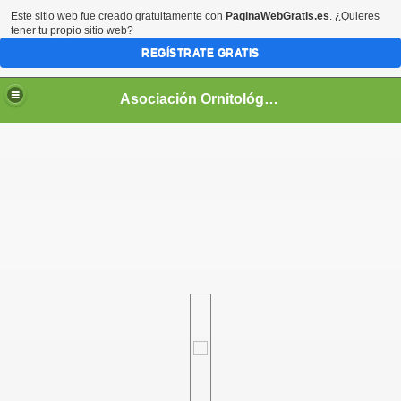
Este sitio web fue creado gratuitamente con
PaginaWebGratis.es
. ¿Quieres
tener tu propio sitio web?
REGÍSTRATE GRATIS
Asociación Ornitológica Naturalista Pacense
AÑOL
RADO CLASICO